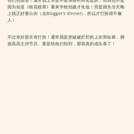
你们别误会！通常我上学是不会浪费时间化妆的，而我也不是
因为知道《校花校草》要来学校拍摄才化妆！而是因为当天晚
上我正好要出街（去Blogger’s dinner)，所以才打扮得不像
人！
不过幸好那天有打扮！通常我是穿破破烂烂的上衣和短裤，脚
放高高主持节目。要是给他们拍到，那我真的成头条了！