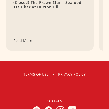
(Closed) The Prawn Star – Seafood
U
Tze Char at Duxton Hill
C
Read More
R
TERMS OF USE
•
PRIVACY POLICY
SOCIALS