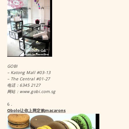
GOBI
– Katong Mall #03-13
– The Central #01-27
电话：6345 2127
网站：www.gobi.com.sg
6．
Obolo让你上网定购macarons