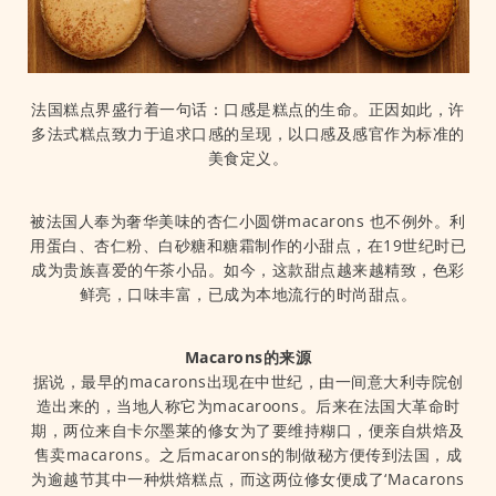
法国糕点界盛行着一句话：口感是糕点的生命。正因如此，许
多法式糕点致力于追求口感的呈现，以口感及感官作为标准的
美食定义。
被法国人奉为奢华美味的杏仁小圆饼macarons 也不例外。利
用蛋白、杏仁粉、白砂糖和糖霜制作的小甜点，在19世纪时已
成为贵族喜爱的午茶小品。如今，这款甜点越来越精致，色彩
鲜亮，口味丰富，已成为本地流行的时尚甜点。
Macarons的来源
据说，最早的macarons出现在中世纪，由一间意大利寺院创
造出来的，当地人称它为macaroons。后来在法国大革命时
期，两位来自卡尔墨莱的修女为了要维持糊口，便亲自烘焙及
售卖macarons。之后macarons的制做秘方便传到法国，成
为逾越节其中一种烘焙糕点，而这两位修女便成了‘Macarons