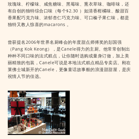
玫瑰味、柠檬味、咸焦糖味、黑莓味、熏衣草味、咖啡味，还
有自创的独特综合口味（每个$2.30 ）如清香柑橘味、酸甜百
香果配巧克力味、浓郁杏仁巧克力味、可口榛子果仁味，都是
独特又教人惊喜的macarons 。
曾获提名2006年世界名厨峰会的年度甜点师傅奖的彭国强
（Pang Kok Keong），是Canele得力的主厨。他常常创制出
种种不同口味的法式糕点，让你随时选购或量身订做，加上美
丽精致的包装，Canele可说是本地法式糕点精品专卖店。刚在
莱佛士城新开的Canele，更像童话故事般的浪漫甜甜屋，是庆
祝情人节的佳选。