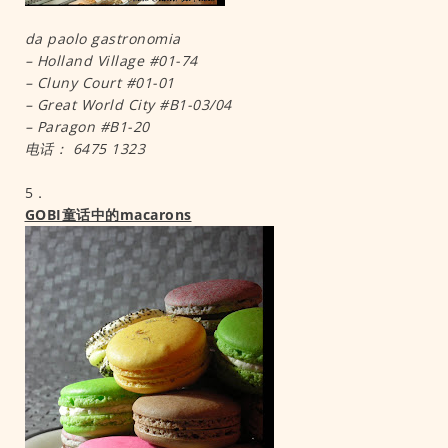
da paolo gastronomia
– Holland Village #01-74
– Cluny Court #01-01
– Great World City #B1-03/04
– Paragon #B1-20
电话： 6475 1323
5．
GOBI童话中的macarons