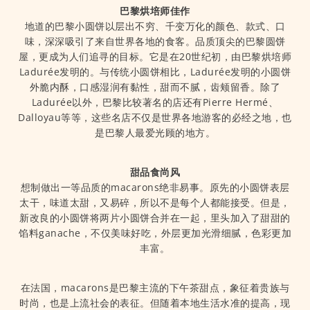
巴黎烘培师佳作
地道的巴黎小圆饼以层出不穷、千变万化的颜色、款式、口
味，深深吸引了来自世界各地的食客。品质顶尖的巴黎圆饼
屋，更成为人们追寻的目标。它是在20世纪初，由巴黎烘培师
Ladurée发明的。与传统小圆饼相比，Ladurée发明的小圆饼
外脆内酥，口感湿润有黏性，甜而不腻，齿颊留香。除了
Ladurée以外，巴黎比较著名的店还有Pierre Hermé、
Dalloyau等等，这些名店不仅是世界各地游客的必经之地，也
是巴黎人最爱光顾的地方。
甜品食尚风
想制做出一等品质的macarons绝非易事。原先的小圆饼表层
太干，味道太甜，又易碎，所以不是每个人都能接受。但是，
新改良的小圆饼将两片小圆饼合并在一起，里头加入了甜甜的
馅料ganache，不仅美味好吃，外层更加光滑细腻，色彩更加
丰富。
在法国，macarons是巴黎主流的下午茶甜点，象征着贵族与
时尚，也是上流社会的表征。但随着本地生活水准的提高，现