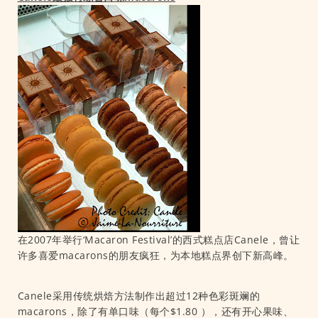
在2007年举行‘Macaron Festival’的西式糕点店Canele，曾让
许多喜爱macarons的朋友疯狂，为本地糕点界创下新高峰。
Canele采用传统烘焙方法制作出超过12种色彩斑斓的
macarons，除了有单口味（每个$1.80 ），还有开心果味、