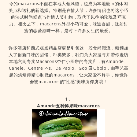
今的macarons不但在本地大领风骚，也成为本地最in的休闲
美点和送礼的新选择。特别是在情人节，许多情侣也将这小巧
的法式时尚糕点当作情人节礼物，取代了以往的玫瑰及巧克
力。相比之下，macarons外型小巧可爱，味道香甜，犹如甜
蜜的恋爱滋味一样，是时下许多女生的最爱。
许多酒店和西式糕点精品店更是引领这一股食尚潮流，频频加
入了创新口味的甜馅，种类繁多，我们为大家搜寻并带你走访
本地六间专卖Macarons杏仁小圆饼的专卖店，有Amande、
Canele、Centre P-s、Da Paolo、Gobi及Obolo，由手艺高
超的烘焙师精心制做的macarons，让大家爱不释手，你也许
会被macarons的“性感”美味所俘虏哦！
1．
Amande五种鲜果味macarons