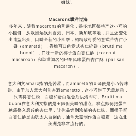
姐妹’。
Macarons飘洋过海
多年来，随着macarons的普遍化，很多地区都特产这小巧的
小圆饼，从欧洲远飘到香港、日本、新加坡等地，并且还变化
出造型出众、口味全新的小圆饼，如精致可爱的意式苦杏仁小
饼（amaretti），香脆可口的意式杏仁碎饼（brutti ma
buoni），口味一新的椰子蛋白杏仁酥（coconut
macaroon）和举世闻名的巴黎风味蛋白杏仁酥（parisan
macaron）。
意大利文amaro指的是苦涩，而amaretti的直译便是小巧苦味
饼。由于加入意大利苦杏酒amaretto，这小巧饼干无需糖霜，
只需将杏仁粉、白糖和蛋白混合后烘焙即可。Brutti ma
buoni在意大利文指的是丑陋但美味的甜点。糕点师傅把蛋白
糖霜叠入磨碎的杏仁里，让你品尝到浓郁的杏仁味。而椰子蛋
白杏仁酥是由犹太人自创的，通常无需制作蛋白糖霜，这在北
美洲是非常流行的。