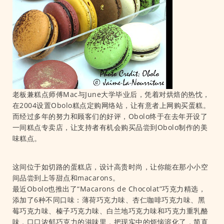
老板兼糕点师傅Mac与June大学毕业后，凭着对烘焙的热忱，
在2004设置Obolo糕点定购网络站，让有意者上网购买蛋糕。
而经过多年的努力和顾客们的好评，Obolo终于在去年开设了
一间糕点专卖店，让支持者有机会购买品尝到Obolo制作的美
味糕点。
这间位于如切路的蛋糕店，设计高贵时尚，让你能在那小小空
间品尝到上等甜点和macarons。
最近Obolo也推出了“Macarons de Chocolat”巧克力精选，
添加了6种不同口味：薄荷巧克力味、杏仁咖啡巧克力味、黑
莓巧克力味、榛子巧克力味、白兰地巧克力味和巧克力重乳酪
味，口口浓郁巧克力的滋味里，把现实中的烦恼溶化了，简直