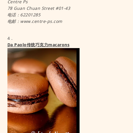
Centre Ps
78 Guan Chuan Street #01-43
电话：62201285
电邮：www.centre-ps.com
4．
Da Paolo传统巧克力macarons