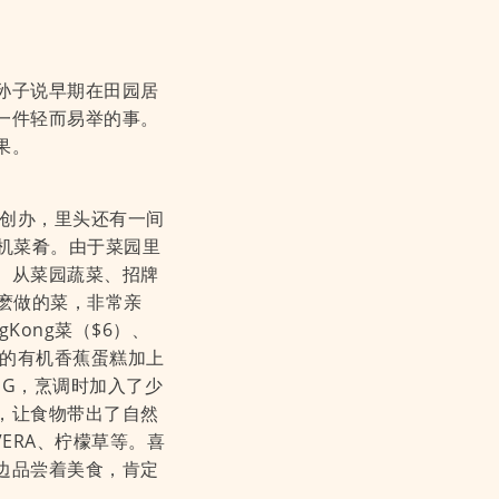
们的孙子说早期在田园居
一件轻而易举的事。
果。
00年创办，里头还有一间
到有机菜肴。由于菜园里
。从菜园蔬菜、招牌
如阿麽做的菜，非常亲
Kong菜（$6）、
制的有机香蕉蛋糕加上
SG，烹调时加入了少
，让食物带出了自然
 VERA、柠檬草等。喜
边品尝着美食，肯定
。