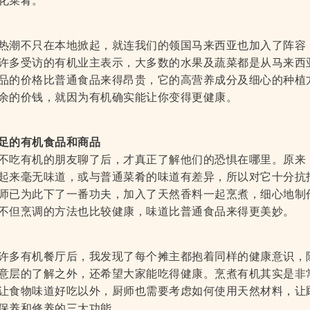
化菜肴。
热潮不只在本地掀起，就连我们的领国马来西亚也加入了阵容
许多受访的有机业主表示，大多数的水果及蔬菜都是从马来西
品的价格比普通食品来得昂贵，它的高营养成分及细心的种植
余的价钱，就因为有机确实能让你变得更健康。
足的有机食品和商品
不吃有机的朋友聊了后，才真正了解他们的恐惧在哪里。原来
起来毫无味道，或与普通菜肴的味道有差异，所以对它十分抗
师已为此下了一番功夫，加入了天然香料一起烹煮，细心地制
不但烹调的方法也比较健康，味道比普通食品来得更美妙。
许多有机餐厅后，我发现了每个摊主都抱着同样的健康意识，
意层的了解之外，还希望大家能吃得健康。烹煮有机其实是非
让食物味道好吃以外，厨师也需要考虑如何使用天然材料，让
保养和修养的三大功能。