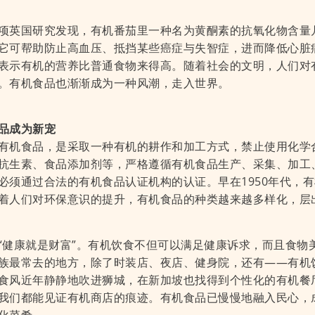
项英国研究发现，有机番茄里一种名为黄酮素的抗氧化物含量
它可帮助防止高血压、抵挡某些癌症与失智症，进而降低心脏
表示有机的营养比普通食物来得高。随着社会的文明，人们对
。有机食品也渐渐成为一种风潮，走入世界。
品成为新宠
有机食品，是采取一种有机的耕作和加工方式，禁止使用化学
抗生素、食品添加剂等，严格遵循有机食品生产、采集、加工
必须通过合法的有机食品认证机构的认证。早在1950年代，
着人们对环保意识的提升，有机食品的种类越来越多样化，层
“健康就是财富”。有机饮食不但可以满足健康诉求，而且食物
族最常去的地方，除了时装店、夜店、健身院，还有——有机
食风近年静静地吹进狮城，在新加坡也找得到个性化的有机餐
我们都能见证有机商店的痕迹。有机食品已慢慢地融入民心，