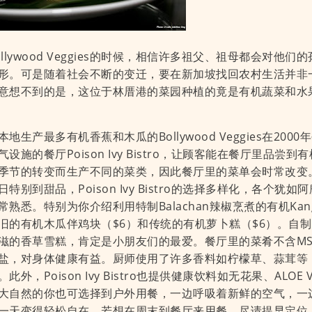
ollywood Veggies的时候，相信许多祖父、祖母都会对他
形。可是随着社会不断的变迁，要在新加坡找回农村生活并非
意想不到的是，这位于林厝港的菜园种植的竟是有机蔬菜和水
地生产最多有机香蕉和木瓜的Bollywood Veggies在20
气设施的餐厅Poison Ivy Bistro，让顾客能在餐厅里品尝
季节的转变而生产不同的菜类，因此餐厅里的菜单会时常改变
日特别到甜品，Poison Ivy Bistro的选择多样化，各个犹
常熟悉。特别为你介绍利用特制Balachan辣椒烹煮的有机Kang
旧的有机木瓜伴鸡块（$6）和传统的有机萝卜糕（$6）。自
滋的香草雪糕，肯定是小朋友们的最爱。餐厅里的菜肴不含M
盐，对身体健康有益。厨师使用了许多香料如柠檬草、蒜茸等
此外，Poison Ivy Bistro也提供健康饮料如无花果、ALOE
大自然的你也可选择到户外用餐，一边呼吸着新鲜的空气，一
一天变得轻松自在。若想在周末到餐厅来用餐，尽请提早定位