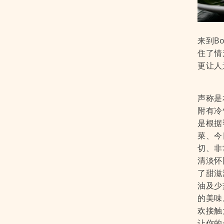
来到B
住了情
更让人
声称是本
附有冷
是根据
菜、今
切、非
清淡怀
了甜滋
油及少
的美味。
欢接触
让你的