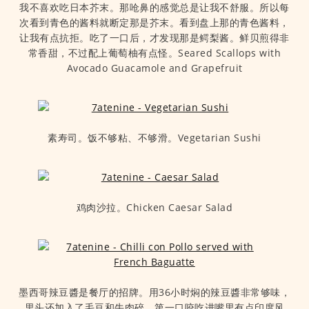
我不喜欢吃日本芥末。那呛鼻的感觉总是让我不舒服。所以每
次看到青色的酱料就断定那是芥末。看到盘上那的青色酱料，
让我有点抗拒。吃了一口后，才发现那是鳄梨酱。鲜贝煎得非
常香甜，不过配上葡萄柚有点怪。Seared Scallops with
Avocado Guacamole and Grapefruit
素寿司。饭不够粘、不够滑。Vegetarian Sushi
鸡肉沙拉。Chicken Caesar Salad
墨西哥辣豆醬是餐厅的招牌。用36小时焖的辣豆醬非常够味，
里头还加入了毛豆和牛肉碎，第一口咬吃进嘴里有点印度风