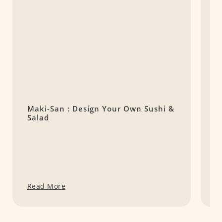
Maki-San : Design Your Own Sushi &
T
Salad
Read More
R