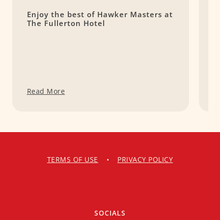
Enjoy the best of Hawker Masters at
m
The Fullerton Hotel
C
Read More
R
TERMS OF USE
•
PRIVACY POLICY
SOCIALS