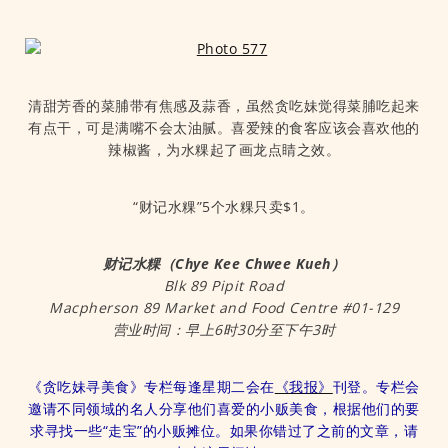
清甜芳香的菜脯带有焦感及蒜香，虽然贪吃妹觉得菜脯吃起来
有点干，可是满嘴不会太油腻。喜爱辣的食客应该会喜欢他的
辣椒酱，为水粿起了画龙点睛之效。
“财记水粿”5个水粿只卖$1。
财记水粿（Chye Kee Chwee Kueh）
Blk 89 Pipit Road
Macpherson 89 Market and Food Centre #01-129
营业时间：早上6时30分至下午3时
《贪吃妹寻美食》专栏每逢星期二会在
《我报》
刊登。专栏会
邀请不同领域的名人分享他们喜爱的小贩美食，根据他们的要
求寻找一些“走宝”的小贩摊位。如果你错过了之前的文章，请