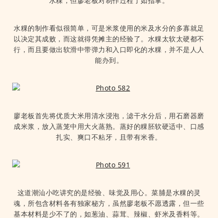
水粿，但廖老板对制作过程了如指掌。
水粿的制作看似很简单，可是米浆使用的米及水分的多寡就足
以决定其成败，而这就得凭摊主的经验了。水粿太软太硬都不
行，而且要做出软滑中带弹力和入口即化的水粿，并不是人人
能办到。
廖老板首先将优质大米用清水浸泡，滤干水分后，用石磨器磨
成米浆，放入蒸笼中用大火蒸熟。蒸好的粿胚软硬适中、口感
扎实、爽口不粘牙，且带有米香。
这道潮汕小吃讲究的是经验、味觉及用心。菜脯是水粿的灵
魂，所包含材料各有独家秘方，虽然廖老板不愿透露，但一些
基本材料是少不了的，如葱油、蒜茸、辣椒、虾米及香料等。