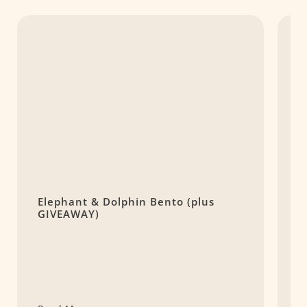
Elephant & Dolphin Bento (plus
S
GIVEAWAY)
B