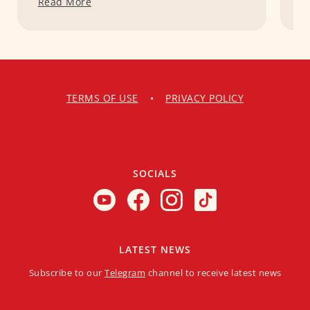
Read More
R
TERMS OF USE
•
PRIVACY POLICY
SOCIALS
LATEST NEWS
Subscribe to our
Telegram
channel to receive latest news