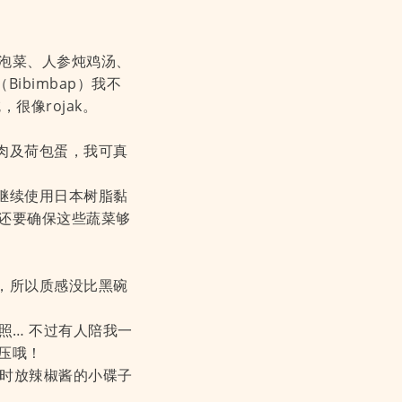
泡菜、人参炖鸡汤、
ibimbap）我不
很像rojak。
烤肉及荷包蛋，我可真
。继续使用日本树脂黏
还要确保这些蔬菜够
土，所以质感没比黑碗
照… 不过有人陪我一
压哦！
们平时放辣椒酱的小碟子