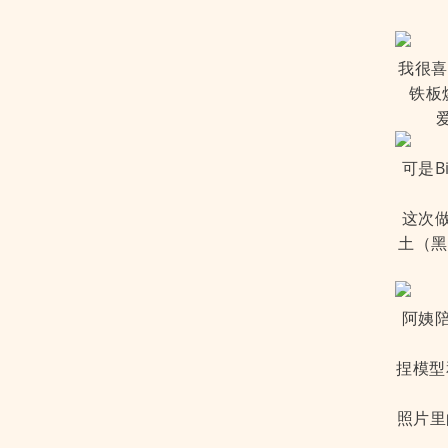
我很喜
铁板
可是B
这次做
土（黑
阿姨陪
捏模型
照片里