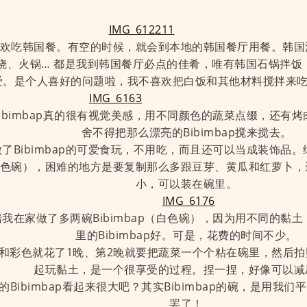
欢吃韩国餐。有空的时候，就会到本地的韩国餐厅用餐。韩国
烧、火锅… 都是我到韩国餐厅必点的佳肴，唯有韩国石锅拌饭（B
爱。是个人喜好的问题啦，我不喜欢把白饭和其他材料搅拌来吃，
ibimbap真的很有视觉美感，用不同颜色的蔬菜点缀，还有
舍不得把那么漂亮的Bibimbap搅来搅去。
了Bibimbap的可爱食玩，不用吃，而且还可以当成装饰品
色碗），困难的地方是要复制那么多跟豆芽、黄瓜和红萝卜，
小，可以装在碗里。
我在家做了多两碗Bibimbap（白色碗），因为用不同的黏
里的Bibimbap好。可是，花费的时间不少。
和彩色就花了1晚、第2晚就要把蔬菜一个个粘在碗里，然后拍
起玩黏土，是一个很享受的过程。捏一捏，好像可以减
的Bibimbap看起来很大吧？其实Bibimbap的碗，是用我
罢了！