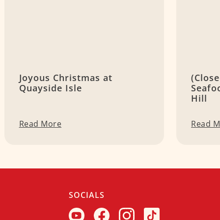
Joyous Christmas at
(Close
Quayside Isle
Seafo
Hill
Read More
Read M
SOCIALS