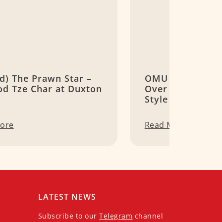
d) The Prawn Star –
OMU Singapore 
od Tze Char at Duxton
Over Ooey-Gooe
Style Omelette
ore
Read More
LATEST NEWS
Subscribe to our
Telegram
channel