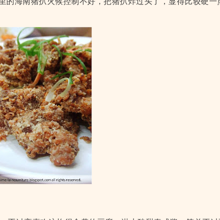
里的海南猪扒火候控制不好，把猪扒炸过头了，显得比较硬一