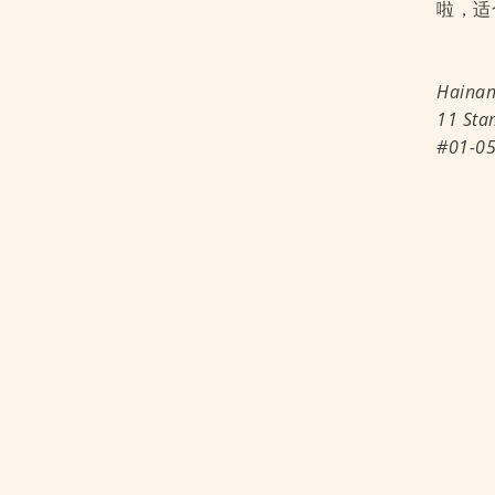
啦，适
Hainan
11 Sta
#01-05