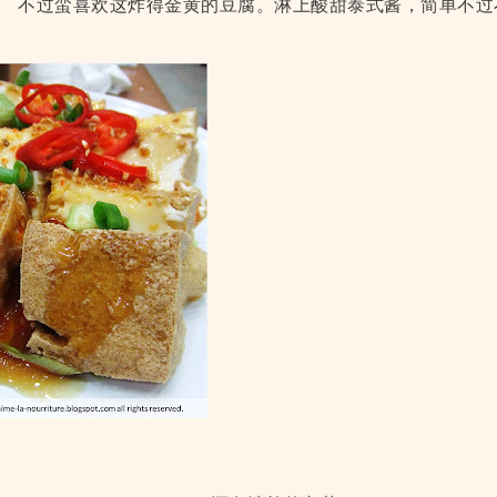
不过蛮喜欢这炸得金黄的豆腐。淋上酸甜泰式酱，简单不过