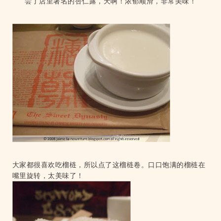
尝了店里著名的杏仁露，天啊！浓郁顺滑，非常美味！
大家都很喜欢吃榴梿，所以点了这榴梿卷。口口饱满的榴梿在
嘴里旋转，太美味了！