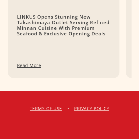
LINKUS Opens Stunning New
A
Takashimaya Outlet Serving Refined
R
Minnan Cuisine With Premium
E
Seafood & Exclusive Opening Deals
Read More
R
TERMS OF USE
•
PRIVACY POLICY