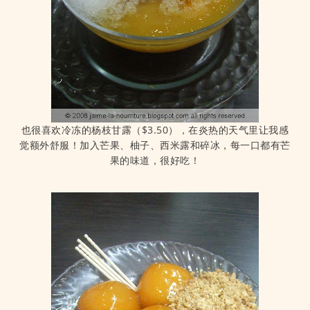
也很喜欢冷冻的杨枝甘露（$3.50），在炎热的天气里让我感
觉额外舒服！加入芒果、柚子、西米露和碎冰，每一口都有芒
果的味道，很好吃！