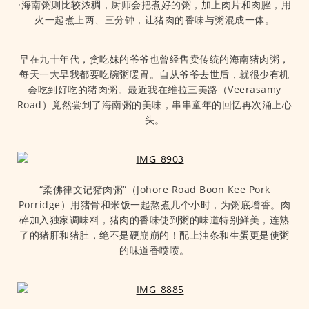
·海南粥则比较浓稠，厨师会把煮好的粥，加上肉片和肉脞，用
火一起煮上两、三分钟，让猪肉的香味与粥混成一体。
早在九十年代，贪吃妹的爷爷也曾经售卖传统的海南猪肉粥，
每天一大早我都要吃碗粥暖胃。自从爷爷去世后，就很少有机
会吃到好吃的猪肉粥。最近我在维拉三美路（Veerasamy
Road）竟然尝到了海南粥的美味，串串童年的回忆再次涌上心
头。
“柔佛律文记猪肉粥”（Johore Road Boon Kee Pork
Porridge）用猪骨和米饭一起熬煮几个小时，为粥底增香。肉
碎加入独家调味料，猪肉的香味使到粥的味道特别鲜美，连熟
了的猪肝和猪肚，绝不是硬崩崩的！配上油条和生蛋更是使粥
的味道香喷喷。