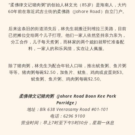
“柔佛律文记猪肉粥”的创始人林文光（85岁）是海南人，大约
60年前在靠近武吉士街的柔佛路（Johore Road）自立门户。
后来这条旧的街道消失后，林先生就搬迁到维拉三美路，目前
已把摊位交给两个儿子打理。他们一家人依然坚持亲力亲为，
分工合作，儿子每天煮粥，而林家的两个媳妇就帮忙准备配
料，一家人的和乐风情，实在让人佩服。
除了猪肉粥，林先生为配合年轻人口味，推出鱿鱼粥、鱼片粥
等等。猪肉粥每碗$2.50，加鱼片、鱿鱼、鸡肉或皮蛋则$3。
鱿鱼粥、鱼片粥、鸡肉粥每碗$2.50。
柔佛律文记猪肉粥（Johore Road Boon Kee Pork
Porridge）
地址：Blk 638 Veerasamy Road #01-101
电话：6296 9100
营业时间：早上7时至下午3时30分，星期一休息