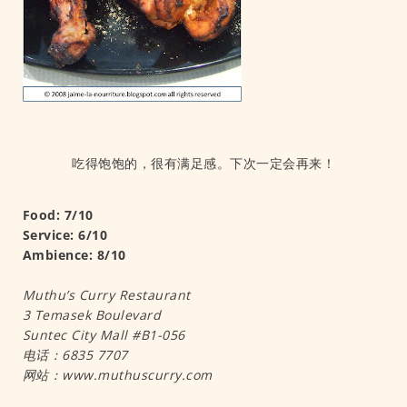
吃得饱饱的，很有满足感。下次一定会再来！
Food: 7/10
Service: 6/10
Ambience: 8/10
Muthu’s Curry Restaurant
3 Temasek Boulevard
Suntec City Mall #B1-056
电话：6835 7707
网站：www.muthuscurry.com