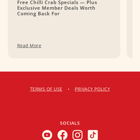
Free Chilli Crab Specials — Plus
T
Exclusive Member Deals Worth
M
Coming Back For
S
Read More
R
TERMS OF USE
•
PRIVACY POLICY
SOCIALS