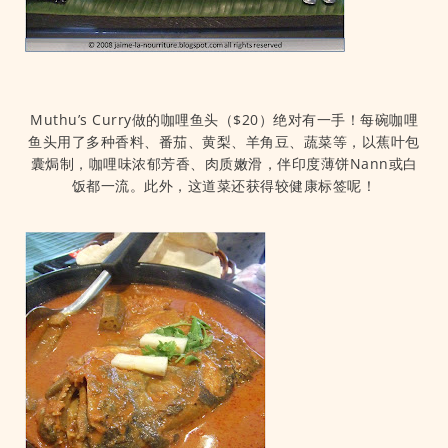
Muthu’s Curry做的咖哩鱼头（$20）绝对有一手！每碗咖哩
鱼头用了多种香料、番茄、黄梨、羊角豆、蔬菜等，以蕉叶包
囊焗制，咖哩味浓郁芳香、肉质嫩滑，伴印度薄饼Nann或白
饭都一流。此外，这道菜还获得较健康标签呢！