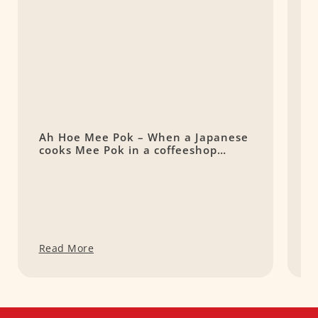
Ah Hoe Mee Pok – When a Japanese
F
cooks Mee Pok in a coffeeshop…
门
N
Read More
R