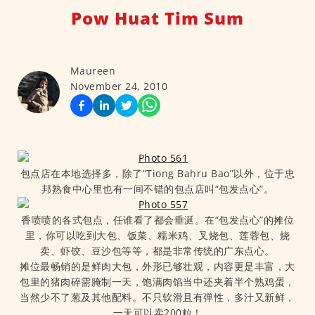
Pow Huat Tim Sum
Maureen
November 24, 2010
包点店在本地选择多，除了“Tiong Bahru Bao”以外，位于忠
邦熟食中心里也有一间不错的包点店叫“包发点心”。
香喷喷的各式包点，任谁看了都会垂涎。在“包发点心”的摊位
里，你可以吃到大包、饭菜、糯米鸡、叉烧包、莲蓉包、烧
卖、虾饺、豆沙包等等，都是非常传统的广东点心。
摊位最畅销的是鲜肉大包，外形已够壮观，内容更是丰富，大
包里的猪肉碎需腌制一天，饱满肉馅当中还夹着半个熟鸡蛋，
当然少不了葱及其他配料。不只软滑且有弹性，多汁又新鲜，
一天可以卖200粒！