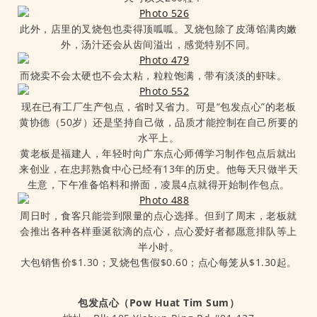
此外，店里的叉烧包也卖得顶呱呱。叉烧包除了皮薄馅满肉嫩
外，汤汁还会从齿间溢出，感觉特别不同。
而烧卖不会太硬也不会太粘，粒粒饱满，带有淡淡的虾味。
现在已有工厂生产包点，省时又省力。可是“包发点心”的老板
黄协德（50岁）还是坚持自己做，品质才能控制在自己所要的
水平上。
黄老板是福建人，年轻时向广东点心师傅学习制作包点后就出
来创业，在忠邦熟食中心已经有13年的历史。他每天只做半天
生意，下午准备馅料和擀面，凌晨4点就得开始制作包点。
周日时，食客只能尝到限量的点心选择。但到了周末，老板就
会推出各种各样垂涎欲滴的点心，点心爱好者都愿意排队等上
半小时。
大包销售价$1.30；叉烧包售假$0.60；点心每笼从$1.30起。
包发点心（Pow Huat Tim Sum）