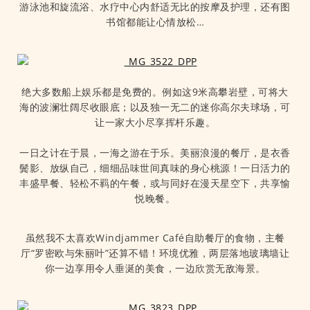
游泳池和旋流浴、水疗中心内舒适无比的按摩及护理，还有图
书馆都能让心情放松…
绝大多数船上娱乐都是免费的。例如这9米高攀岩壁，可将大
海的波澜壮阔尽收眼底；以及独一无二的迷你高尔夫球场，可
让一家大小尽享挥杆乐趣。
一日之计在于晨，一海之游在于乐。美丽浪漫的餐厅，是衣香
鬓影、放纵自己，细细品味世间真味的身心桃源！一日活力的
丰盛早餐、轻松不羁的午餐，或与同好在漫天星空下，共享愉
悦晚餐。
虽然我不太喜欢Windjammer Café自助餐厅的食物，主餐
厅“罗密欧与朱丽叶”还算不错！环境优雅，两层落地玻璃墙让
你一边享用令人垂涎的美食，一边欣赏无敌海景。