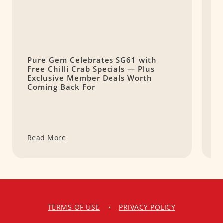
Pure Gem Celebrates SG61 with
L
Free Chilli Crab Specials — Plus
T
Exclusive Member Deals Worth
M
Coming Back For
S
Read More
R
TERMS OF USE
•
PRIVACY POLICY