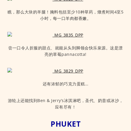
瞧，那么大块的羊腿！腌料包括至少10种草药，燉煮时间4至5
小时，每一口羊肉都香嫩。
尝一口令人折服的甜点、就能从头到脚领会快乐泉源。这是漂
亮的草莓pannacotta!
还有浓郁的巧克力蛋糕…
游轮上还能找到Ben & Jerry’s冰淇淋吧，圣代、奶昔或冰沙，
应有尽有！
PHUKET