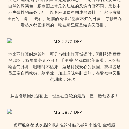
自然的深褐色，跟市面上常见的红红的叉烧有所不同。柔软中
不失弹性的面条，配上以各种调味料制成的酱料，当然还有最
重要的主角──云吞。饱满的肉馅和熟而不烂的外皮，每颗云吞
看起来都圆滚滚的，吃在嘴里更是结实又香甜。
本来不打算叫鸡饭的，可是当摊主打开饭锅时，闻到那香喷喷
的鸡饭，就知道必尝不可！“千里香”的鸡肉肥美嫩滑，米饭颗
粒香气扑鼻，咀嚼时不沾牙，这是讨我欢心的原因。辣椒酱是
员工亲自捣辣椒、剁姜茸，加上调味料制成的，在酸辣中又带
点甜味，好吃！
从吉隆坡回到游轮上，也是在游轮的最后一夜，活动多多！
餐厅服务都以该品牌标志性的体贴入微和个性化“金锚服