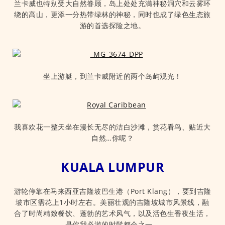
兰卡威也特别受大自然眷顾，岛上处处充满神秘洞穴和云雾环
绕的高山，更添一分热带绿林的神秘，同时也成了绿色生态旅
游的首选探险之地。
坐上游艇，到兰卡威附近的两个岛屿观光！
我喜欢花一整天坐在漫长无尽的洁白沙滩，赏花看鸟、贴近大
自然…你呢？
KUALA LUMPUR
游轮停靠在马来西亚吉隆坡巴生港（Port Klang），要到吉隆
坡市区需花上1小时左右。美丽壮观的吉隆坡城市风景线，融
合了时尚精致餐饮、蓬勃的艺术风气，以及活色生香夜生活，
是你我必游的时髦都会之一。