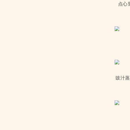
点心
豉汁蒸