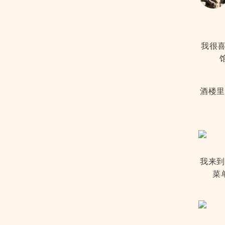
我很
酒楼里
我来到
菜