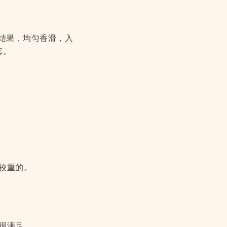
的结果，均匀香滑，入
忘。
。
较重的。
很满足。