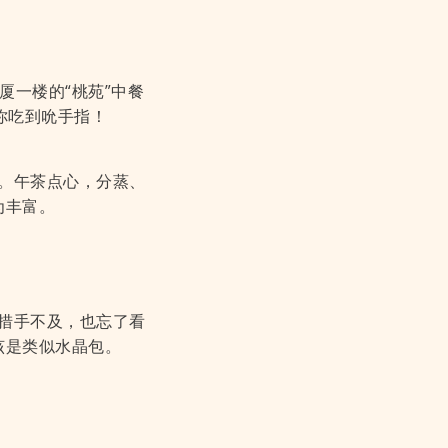
厦一楼的“桃苑”中餐
你吃到吮手指！
。午茶点心，分蒸、
为丰富。
措手不及，也忘了看
该是类似水晶包。