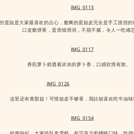
苑”的蛋挞是大家最喜欢的点心，脆爽的蛋挞皮完全是手工搓捏
口皮脆饼香，蛋质细滑润，不甜不腻，令人一吃难
香煎萝卜糕透着浓浓的萝卜香，口感软滑有致
这里还有黄梨挞！可惜挞皮不够香，我比较喜欢吃牛油味
铃声响起，大家排队拿雪糕。有巧克力和榴梿口味，吃得