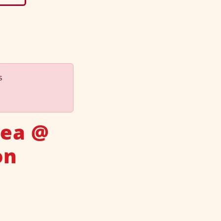
s
Tea @
on