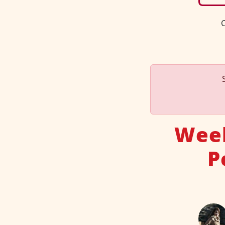
C
Week
P