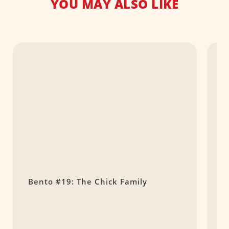
YOU MAY ALSO LIKE
Bento #19: The Chick Family
B
G