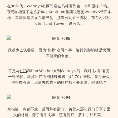
在80年代，Wendy’s有两间店在马林百列路一带和远东广场。
而现在相隔了这么多年，Kopitiam集团决定把Wendy’s带回本
地，首间快餐店设在老巴刹，接着分别在裕廊坊、荷兰村和烈
大厦（Liat Tower）设分店。
我很少去快餐店。因为“快餐”这两个字，给我的影响就是快而
不健康的食物。
可是与
HFB
和Dan&Esther来到Wendy’s后，我对“快餐”有另
一种见解。就好比它的招牌辣椒酱（$2.70）来说，餐厅会先
把牛肉煮滚，尽量去除肉里的脂肪却不失原味。健康吧？
辣椒酱一点都不辣，反而带有甜味。负责人还与我们分享了里
头的材料，除了有牛肉碎，还有芸豆、萝卜，和芹菜。