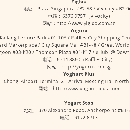
Yigloo
地址：Plaza Singapura #B2-58 / Vivocity #B2-0
电话：6376 9757（Vivocity)
网站：http://www.yigloo.com.sg
Yoguru
lang Leisure Park #01-10A / Raffles City Shopping Cen
rd Marketplace / City Square Mall #B1-K8 / Great World 
goon #03-K20 / Thomson Plaza #01-K17 / eHub! @ Down
电话：6344 8860（Raffles City）
网站：http://yoguru.com.sg
Yoghurt Plus
hangi Airport Terminal 2，Arrival Meeting Hall North 
网站：http://www.yoghurtplus.com
Yogurt Stop
地址：370 Alexandra Road, Anchorpoint #B1-
电话：9172 6713