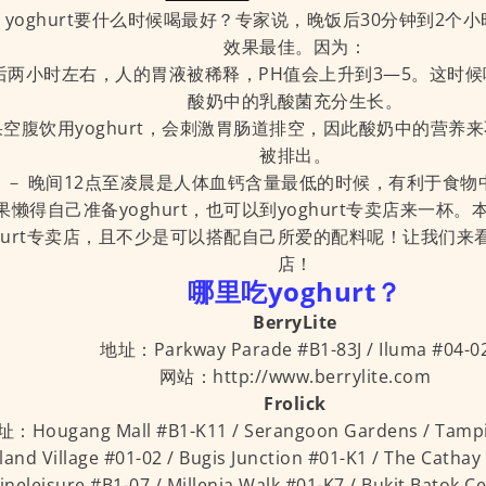
yoghurt要什么时候喝最好？专家说，晚饭后30分钟到2个小时
效果最佳。因为：
后两小时左右，人的胃液被稀释，PH值会上升到3—5。这时候喝y
酸奶中的乳酸菌充分生长。
果空腹饮用yoghurt，会刺激胃肠道排空，因此酸奶中的营养
被排出。
－ 晚间12点至凌晨是人体血钙含量最低的时候，有利于食物
果懒得自己准备yoghurt，也可以到yoghurt专卖店来一杯
ghurt专卖店，且不少是可以搭配自己所爱的配料呢！让我们来看看
店！
哪里吃yoghurt？
BerryLite
地址：Parkway Parade #B1-83J / Iluma #04-0
网站：http://www.berrylite.com
Frolick
：Hougang Mall #B1-K11 / Serangoon Gardens / Tampin
land Village #01-02 / Bugis Junction #01-K1 / The Cathay
ineleisure #B1-07 / Millenia Walk #01-K7 / Bukit Batok C