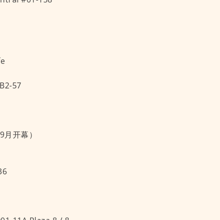
fe
B2-57
9 （9月开幕）
36