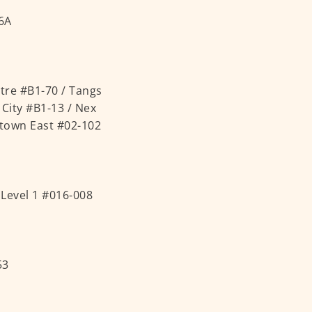
6A
tre #B1-70 / Tangs
City #B1-13 / Nex
town East #02-102
Level 1 #016-008
53