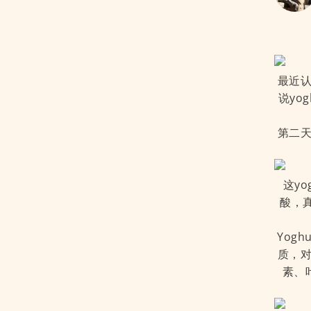
最近认
说yo
第二天
这y
酸，
Yog
质，对
素、