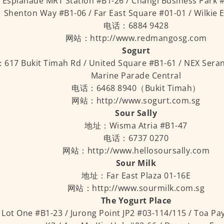
planade MRT Station #B1-26 / Changi Business Park #0
Shenton Way #B1-06 / Far East Square #01-01 / Wilkie 
电话：6884 9428
网站：http://www.redmangosg.com
Sogurt
17 Bukit Timah Rd / United Square #B1-61 / NEX Seran
Marine Parade Central
电话：6468 8940（Bukit Timah）
网站：http://www.sogurt.com.sg
Sour Sally
地址：Wisma Atria #B1-47
电话：6737 0270
网站：http://www.hellosoursally.com
Sour Milk
地址：Far East Plaza 01-16E
网站：http://www.sourmilk.com.sg
The Yogurt Place
t One #B1-23 / Jurong Point JP2 #03-114/115 / Toa P