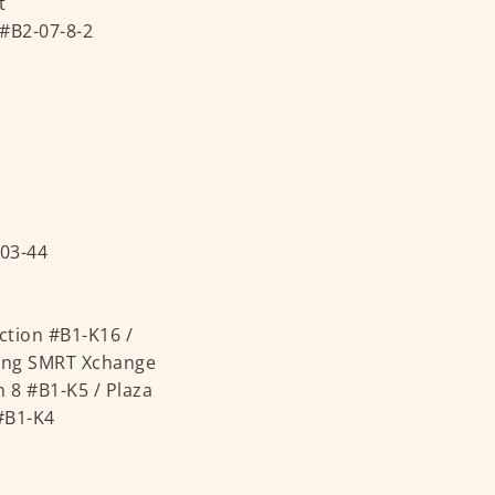
t
 #B2-07-8-2
03-44
tion #B1-K16 /
Kang SMRT Xchange
n 8 #B1-K5 / Plaza
 #B1-K4