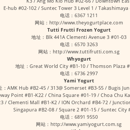
K3 / Ang Mo Kio Hub #02-66 / Downtown Eas
E-hub #02-102 / Suntec Tower 3 Level 1 / Takashimaya
电话：6367 1211
网站：http://www.theyogurtplace.com
Tutti Frutti Frozen Yogurt
地址：Blk 441A Clementi Avenue 3 #01-03
电话：6570 3263
网站：http://www.tuttifrutti.com.sg
Whyogurt
地址：Great World City #B1-10 / Thomson Plaza #
电话：6736 2997
Yami Yogurt
：AMK Hub #B2-45 / 313@ Somerset #B3-55 / Bugis Junc
way Point #B1-K22 / China Square #01-19 / Choa Chu 
3 / Clementi Mall #B1-K2 / ION Orchard #B4-72 / Junctio
Singapura #B2-08 / Square 2 #01-15 / Suntec City
电话：6891 9550
网站：http://www.yamiyogurt.com.sg