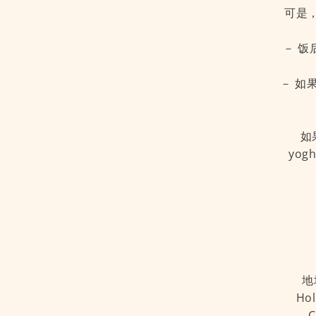
可是，
－ 饭
－ 如
如
yo
地址
Hol
C