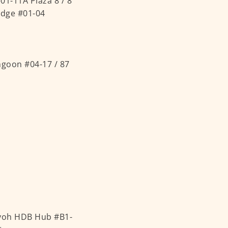
1-11A Plaza 8 / 8
Edge #01-04
goon #04-17 / 87
ayoh HDB Hub #B1-