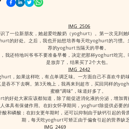
识了一位新朋友，她超爱吃酸奶（yoghurt）。第一次见到
ghurt的好处。之后，我也开始想培养每天吃yoghurt的习
荐的yoghurt当隔天的早餐。
，我还特地叫爷爷不要准备早餐，决定把那杯yoghurt吃完
是放弃了，结果买了2个大包。
oghurt，如果这样吃，有点单调乏味。一方面自己不喜欢牛奶
真是吞不下去啊。第3天晚上，我再来到超市，买回同样的yogh
蜜糖“调味”，味道好多了。
hurt的好处大家应该都知道，除了能促进消化液的分泌，增加
人体具有保健作用。在妇女怀孕期间，yoghurt除提供必要
叶酸和磷酸；在妇女更年期时，还可以抑制由于缺钙引起的骨
期，每天吃yoghurt可矫正由于偏食引起的营养缺