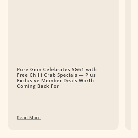
Pure Gem Celebrates SG61 with
L
Free Chilli Crab Specials — Plus
T
Exclusive Member Deals Worth
M
Coming Back For
S
Read More
R